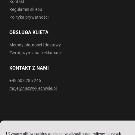
Kontakt
Regulamin sklepu
Polityka prywatności
OBSŁUGA KLIETA
Metody płatności i dostawy
Zwrot, wymiana i reklamacje
KONTAKT Z NAMI
+48 603 285 246
moje@niezwyklechwile.pl
Copyright ©
LetsTest.IT
all rights reserved / 2021.
Używamy plików cookies w celu optymalizacji naszej witryny i naszych