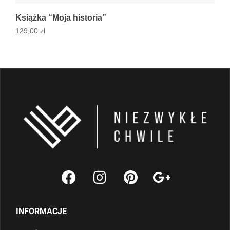
Książka “Moja historia”
Cy
129,00
zł
35
INFORMACJE